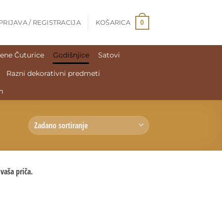
0
PRIJAVA / REGISTRACIJA
KOŠARICA
ene Čuturice
Godišnjice
Satovi
Razni dekorativni predmeti
m
vaša priča.