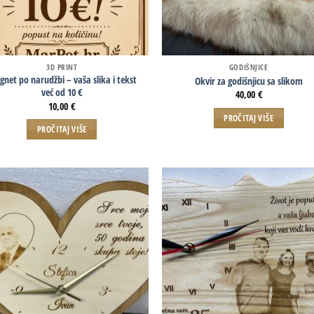
3D PRINT
GODIŠNJICE
net po narudžbi – vaša slika i tekst
Okvir za godišnjicu sa slikom
već od 10 €
40,00
€
10,00
€
PROČITAJ VIŠE
PROČITAJ VIŠE