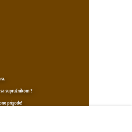
ra.
a sa supružnikom ?
bne prigode!
ravljen od drvene šperploče ili drvene
MORE INFO
ACCEPT