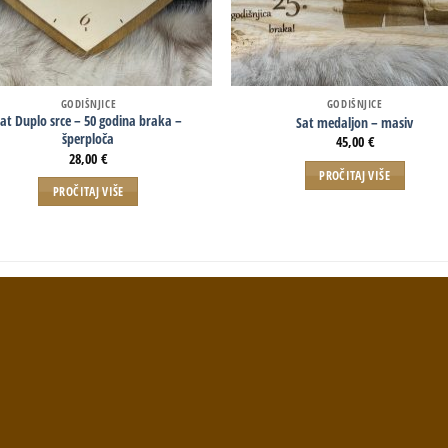
GODIŠNJICE
GODIŠNJICE
at Duplo srce – 50 godina braka –
Sat medaljon – masiv
šperploča
45,00
€
28,00
€
PROČITAJ VIŠE
PROČITAJ VIŠE