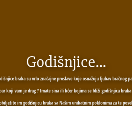
Godišnjice...
dišnjice braka su vrlo značajne proslave koje osnažuju ljubav bračnog pa
par koji vam je drag ? Imate sina ili kćer kojima se bliži godišnjica brak
i obilježite im godišnjicu braka sa Našim unikatnim poklonima za te pose
nim čestitkama Vašeg ili Našeg dizajna su 100% Hrvatski EKO proizvod nap
ajući dalje slažete se sa time...
daske, po Vašem izboru !