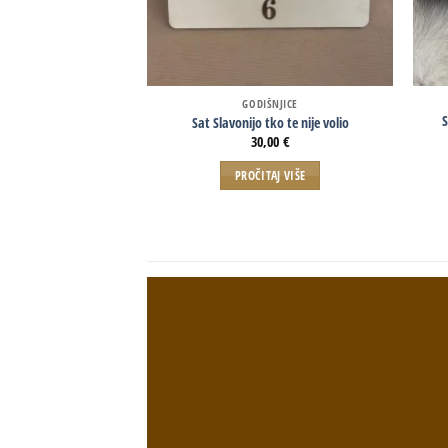
GODIŠNJICE
S
Sat Slavonijo tko te nije volio
30,00
€
PROČITAJ VIŠE