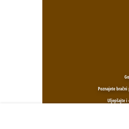
Go
Poznajete bračni 
Uljepšajte 
Naši prigodno gravirani satovi sa raz
Naša stranica koristi kolačiće za pohranu podataka pregleda. Nastavlj