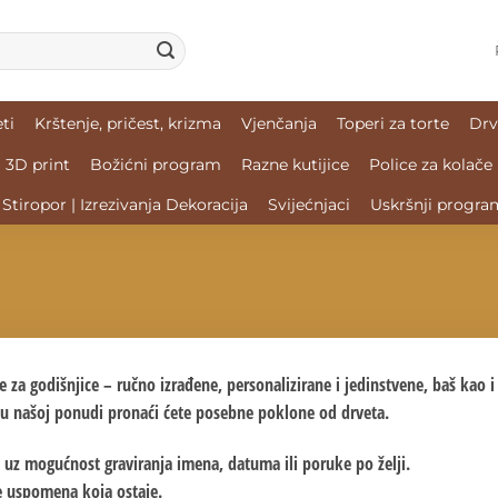
ti
Krštenje, pričest, krizma
Vjenčanja
Toperi za torte
Drv
3D print
Božićni program
Razne kutijice
Police za kolače
Stiropor | Izrezivanja Dekoracija
Svijećnjaci
Uskršnji progra
 za godišnjice – ručno izrađene, personalizirane i jedinstvene, baš kao i 
u, u našoj ponudi pronaći ćete posebne poklone od drveta.
 uz mogućnost graviranja imena, datuma ili poruke po želji.
e uspomena koja ostaje.