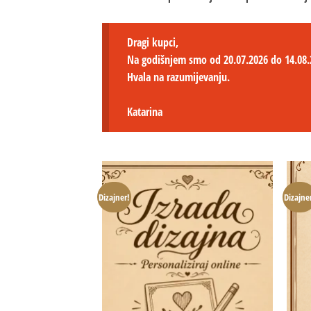
Dragi kupci,
Na godišnjem smo od 20.07.2026 do 14.08.
Hvala na razumijevanju.
Katarina
Dizajner!
Dizajne