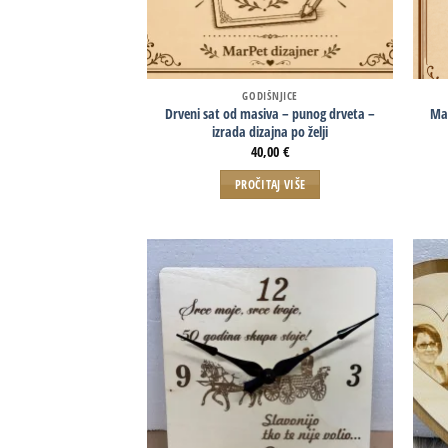
GODIŠNJICE
Drveni sat od masiva – punog drveta –
Mag
izrada dizajna po želji
40,00
€
PROČITAJ VIŠE