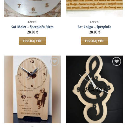
SATOVI
SATOVI
Sat Moler – šperploča 30cm
Sat knjiga – šperploča
28,00
€
28,00
€
PROČITAJ VIŠE
PROČITAJ VIŠE