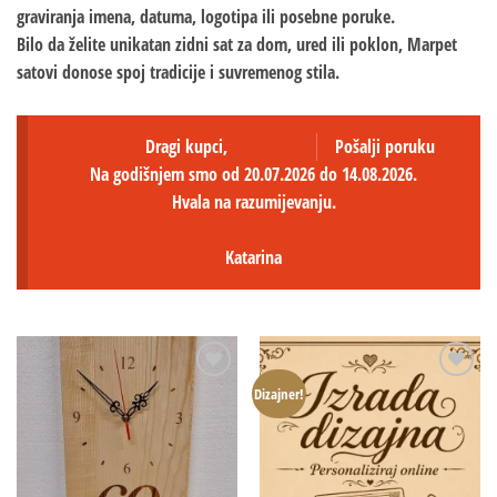
graviranja imena, datuma, logotipa ili posebne poruke.
Bilo da želite unikatan zidni sat za dom, ured ili poklon, Marpet
satovi donose spoj tradicije i suvremenog stila.
Dragi kupci,
Pošalji poruku
Na godišnjem smo od 20.07.2026 do 14.08.2026.
Hvala na razumijevanju.
Katarina
Dizajner!