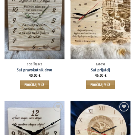
GODIŠNJICE
SATOVI
Sat pravokutnik drvo
Sat prijatelj
40,00
€
45,00
€
PROČITAJ VIŠE
PROČITAJ VIŠE