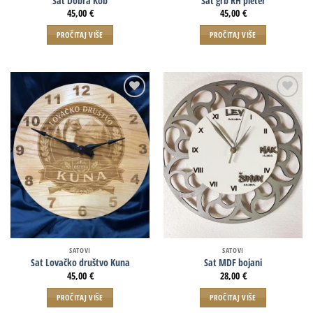
Sat Dobra Kob
Sat grb RH pleter
45,00
€
45,00
€
PROČITAJ VIŠE
PROČITAJ VIŠE
SATOVI
SATOVI
Sat Lovačko društvo Kuna
Sat MDF bojani
45,00
€
28,00
€
PROČITAJ VIŠE
PROČITAJ VIŠE