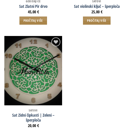
GODIŠNJICE
SATOVI
Sat Zlatni Pir drvo
Sat violinski ključ – šperploča
45,00
€
25,00
€
PROČITAJ VIŠE
PROČITAJ VIŠE
SATOVI
Sat Zidni čipkasti | Zeleni –
šperploča
20,00
€