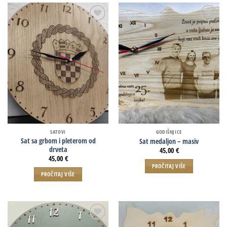
SATOVI
GODIŠNJICE
Sat sa grbom i pleterom od
Sat medaljon – masiv
drveta
45,00
€
45,00
€
PROČITAJ VIŠE
PROČITAJ VIŠE