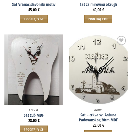
Sat Vranac slavonski motiv
Sat za mirovinu okrugli
45,00
€
40,00
€
PROČITAJ VIŠE
PROČITAJ VIŠE
SATOVI
SATOVI
Sat – crkva sv. Antuna
Sat zub MDF
Padovanskog 30cm MDF
28,00
€
25,00
€
PROČITAJ VIŠE