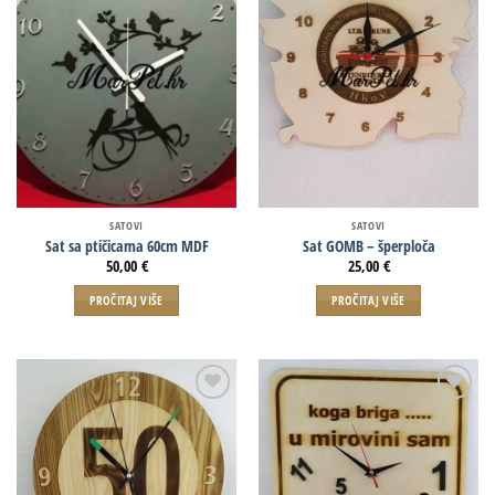
SATOVI
SATOVI
Sat sa ptičicama 60cm MDF
Sat GOMB – šperploča
50,00
€
25,00
€
PROČITAJ VIŠE
PROČITAJ VIŠE