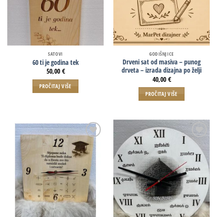
SATOVI
GODIŠNJICE
Drveni sat od masiva – punog
60 ti je godina tek
drveta – izrada dizajna po želji
50,00
€
40,00
€
PROČITAJ VIŠE
PROČITAJ VIŠE