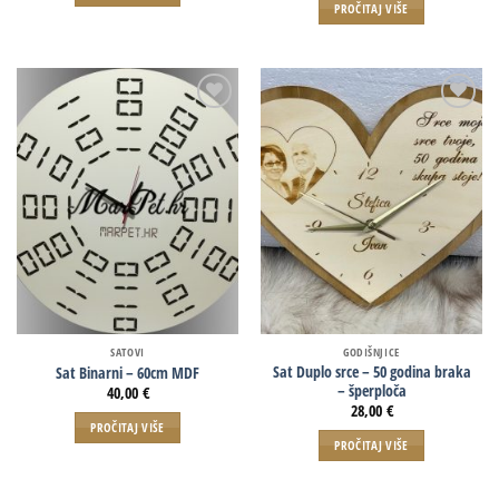
PROČITAJ VIŠE
SATOVI
GODIŠNJICE
Sat Duplo srce – 50 godina braka
Sat Binarni – 60cm MDF
– šperploča
40,00
€
28,00
€
PROČITAJ VIŠE
PROČITAJ VIŠE