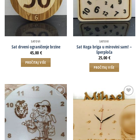
SATOVI
SATOVI
Sat Koga briga u mirovini sam! –
Sat drveni ograničenje brzine
šperploča
45,00
€
25,00
€
PROČITAJ VIŠE
PROČITAJ VIŠE