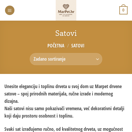
0
Satovi
POČETNA
/
SATOVI
Unesite eleganciju i toplinu drveta u svoj dom uz Marpet drvene
satove – spoj prirodnih materijala, ručne izrade i modernog
dizajna.
Naši satovi nisu samo pokazivači vremena, već dekorativni detalji
koji daju prostoru osobnost i toplinu.
Svaki sat izrađujemo ručno, od kvalitetnog drveta, uz mogućnost