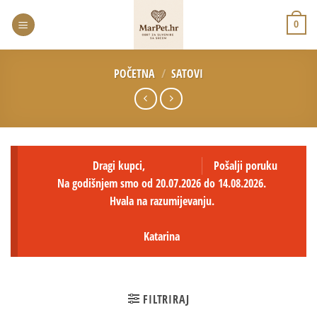
0
POČETNA
/
SATOVI
Dragi kupci,
Pošalji poruku
Na godišnjem smo od 20.07.2026 do 14.08.2026.
Hvala na razumijevanju.
Katarina
FILTRIRAJ