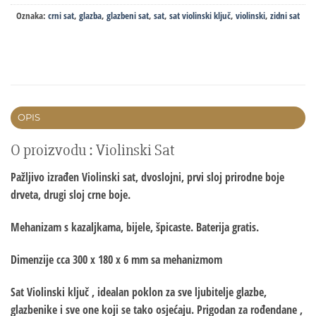
Oznaka:
crni sat
,
glazba
,
glazbeni sat
,
sat
,
sat violinski ključ
,
violinski
,
zidni sat
OPIS
O proizvodu : Violinski Sat
Pažljivo izrađen Violinski sat, dvoslojni, prvi sloj prirodne boje
drveta, drugi sloj crne boje.
Mehanizam s kazaljkama, bijele, špicaste. Baterija gratis.
Dimenzije cca 300 x 180 x 6 mm sa mehanizmom
Sat Violinski ključ , idealan poklon za sve ljubitelje glazbe,
glazbenike i sve one koji se tako osjećaju. Prigodan za rođendane ,