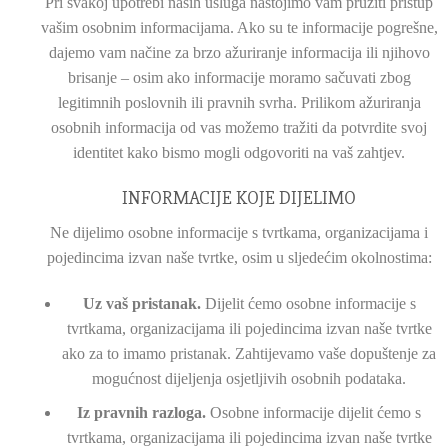
Pri svakoj upotrebi naših usluga nastojimo vam pružiti pristup
vašim osobnim informacijama. Ako su te informacije pogrešne,
dajemo vam načine za brzo ažuriranje informacija ili njihovo
brisanje – osim ako informacije moramo sačuvati zbog
legitimnih poslovnih ili pravnih svrha. Prilikom ažuriranja
osobnih informacija od vas možemo tražiti da potvrdite svoj
identitet kako bismo mogli odgovoriti na vaš zahtjev.
INFORMACIJE KOJE DIJELIMO
Ne dijelimo osobne informacije s tvrtkama, organizacijama i
pojedincima izvan naše tvrtke, osim u sljedećim okolnostima:
Uz vaš pristanak.
Dijelit ćemo osobne informacije s
tvrtkama, organizacijama ili pojedincima izvan naše tvrtke
ako za to imamo pristanak. Zahtijevamo vaše dopuštenje za
mogućnost dijeljenja osjetljivih osobnih podataka.
Iz pravnih razloga.
Osobne informacije dijelit ćemo s
tvrtkama, organizacijama ili pojedincima izvan naše tvrtke