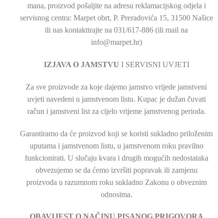
mana, proizvod pošaljite na adresu reklamacijskog odjela i
servisnog centra: Marpet obrt, P. Preradovića 15, 31500 Našice
ili nas kontaktirajte na 031/617-886 (ili mail na
info@marpet.hr)
IZJAVA O JAMSTVU
I SERVISNI UVJETI
Za sve proizvode za koje dajemo jamstvo vrijede jamstveni
uvjeti navedeni u jamstvenom listu. Kupac je dužan čuvati
račun i jamstveni list za cijelo vrijeme jamstvenog perioda.
Garantiramo da će proizvod koji se koristi sukladno priloženim
uputama i jamstvenom listu, u jamstvenom roku pravilno
funkcionirati. U slučaju kvara i drugih mogućih nedostataka
obvezujemo se da ćemo izvršiti popravak ili zamjenu
proizvoda u razumnom roku sukladno Zakonu o obveznim
odnosima.
OBAVIJEST O NAČINU PISANOG PRIGOVORA