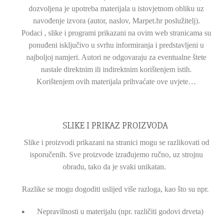
dozvoljena je upotreba materijala u istovjetnom obliku uz
navođenje izvora (autor, naslov, Marpet.hr poslužitelj).
Podaci , slike i programi prikazani na ovim web stranicama su
ponuđeni isključivo u svrhu informiranja i predstavljeni u
najboljoj namjeri. Autori ne odgovaraju za eventualne štete
nastale direktnim ili indirektnim korištenjem istih.
Korištenjem ovih materijala prihvaćate ove uvjete…
SLIKE I PRIKAZ PROIZVODA
Slike i proizvodi prikazani na stranici mogu se razlikovati od
isporučenih. Sve proizvode izrađujemo ručno, uz strojnu
obradu, tako da je svaki unikatan.
Razlike se mogu dogoditi uslijed više razloga, kao što su npr.
Nepravilnosti u materijalu (npr. različiti godovi drveta)