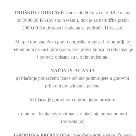
TROŠKOVI DOSTAVE
iznose do 60kn za narudžbe manje
od 2000,00 Kn (ovisno o težini), dok je za narudžbe preko
2000,00 Kn dostava besplatna za područje Hrvatske.
Marpet obrt zadržava pravo pogreške u opisu i fotografiji, te
reklamnom prikazu proizvoda. Sva prava kupca na reklamacije
i povrate opisana su u ovim uvjetima.
NAČIN PLAĆANJA
a) Plaćanje pouzećem: Iznos računa podmirujete u gotovini
prilikom preuzimanja paketa.
b) Plaćanje gotovinom u prodajnom prostoru
c) Internet bankarstvo: virmansko plaćanje prema ponudi
(transakcije)
ISPORUKA PROIZVODA:
Naručene artikle isporučujemo