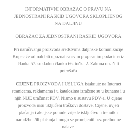
INFORMATIVNI OBRAZAC O PRAVU NA
JEDNOSTRANI RASKID UGOVORA SKLOPLJENOG
NA DALJINU
OBRAZAC ZA JEDNOSTRANI RASKID UGOVORA
Pri naručivanju proizvoda sredstvima daljinske komunikacije
Kupac će odmah biti upoznat sa svim propisanim podacima iz
članka 57. sukladno članku 66. točka 2. Zakona o zaštiti
potrošača
CIJENE
PROIZVODA I USLUGA istaknute na Internet
stranicama, reklamama i u katalozima izražene su u kunama i u
njih NIJE uračunat PDV. Nismo u sustavu PDV-a. U cijene
proizvoda nisu uključeni troškovi dostave. Cijene, uvjeti
plaćanja i akcijske ponude vrijede isključivo u trenutku
narudžbe i/ili plaćanja i mogu se promijeniti bez prethodne
najave.