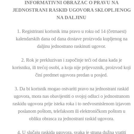
INFORMATIVNI OBRAZAC O PRAVU NA
JEDNOSTRANI RASKID UGOVORA SKLOPLJENOG
NA DALJINU
1. Registrirani korisnik ima pravo u roku od 14 (četrnaest)
kalendarskih dana od dana dostave proizvoda kupljenog na
daljinu jednostrano raskinuti ugovor.
2. Rok je prekluzivan i započinje teći od dana kada je
korisniku, ili trećoj osobi, a koja nije prijevoznik, proizvod koji
čini predmet ugovora predan u posjed.
3. Da bi korisnik mogao ostvariti pravo na jednostrani raskid
ugovora, mora nas obavijestiti o svojoj odluci o jednostranom
raskidu ugovora prije isteka roka i to nedvosmislenom izjavom
poslanom poštom, telefaksom ili elektroničkom poštom u
obliku obrasca za jednostrani raskid ugovora.
4. U slučaju raskida ugovora, svaka je strana dužna vratiti