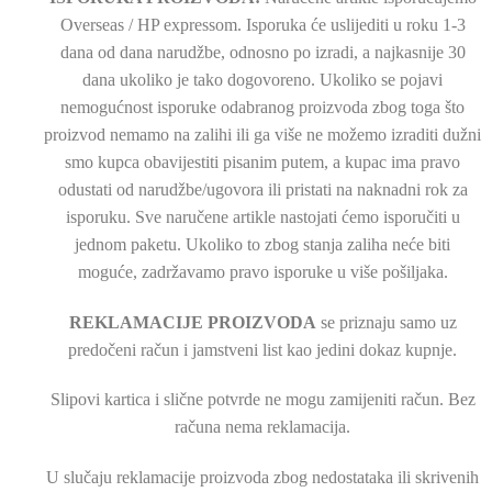
Overseas / HP expressom. Isporuka će uslijediti u roku 1-3
dana od dana narudžbe, odnosno po izradi, a najkasnije 30
dana ukoliko je tako dogovoreno. Ukoliko se pojavi
nemogućnost isporuke odabranog proizvoda zbog toga što
proizvod nemamo na zalihi ili ga više ne možemo izraditi dužni
smo kupca obavijestiti pisanim putem, a kupac ima pravo
odustati od narudžbe/ugovora ili pristati na naknadni rok za
isporuku. Sve naručene artikle nastojati ćemo isporučiti u
jednom paketu. Ukoliko to zbog stanja zaliha neće biti
moguće, zadržavamo pravo isporuke u više pošiljaka.
REKLAMACIJE PROIZVODA
se priznaju samo uz
predočeni račun i jamstveni list kao jedini dokaz kupnje.
Slipovi kartica i slične potvrde ne mogu zamijeniti račun. Bez
računa nema reklamacija.
U slučaju reklamacije proizvoda zbog nedostataka ili skrivenih