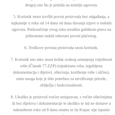
drugoj ono što je primila na temelju ugovora.
5. Korisnik mora izvršiti povrat proizvoda bez odgađanja, a
najkasnije u roku od 14 dana od dana davanja izjave o raskidu
ugovora. Prekoračenje ovog roka rezultira gubitkom prava na
jednostrani raskid odnosno povrat plaćenog.
6. Troškove povrata proizvoda snosi korisnik.
7. Korisnik isto tako snosi trošak svakog umanjenja vrijednosti
robe (Članak 77.ZZP) (otpakirana roba, izgubljena
dokumentacija i dijelovi, oštećenja, korištenje robe i slično),
osim onoga koje je bilo potrebno za utvrđivanje prirode,
obilježja i funkcionalnosti.
8. Ukoliko je proizvod vraćen neispravan, s većim oštećenjima
ili bez dijelova i dokumentacije te ukoliko se isti ne dostave u
naknadnom roku od 8 dana smatra se da Kupac nije ispunio