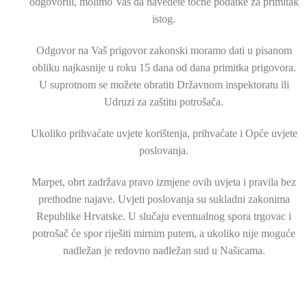
odgovorili, molimo Vas da navedete točne podatke za primitak
istog.
Odgovor na Vaš prigovor zakonski moramo dati u pisanom
obliku najkasnije u roku 15 dana od dana primitka prigovora.
U suprotnom se možete obratiti Državnom inspektoratu ili
Udruzi za zaštitu potrošača.
Ukoliko prihvaćate uvjete korištenja, prihvaćate i Opće uvjete
poslovanja.
Marpet, obrt zadržava pravo izmjene ovih uvjeta i pravila bez
prethodne najave. Uvjeti poslovanja su sukladni zakonima
Republike Hrvatske. U slučaju eventualnog spora trgovac i
potrošač će spor riješiti mirnim putem, a ukoliko nije moguće
nadležan je redovno nadležan sud u Našicama.