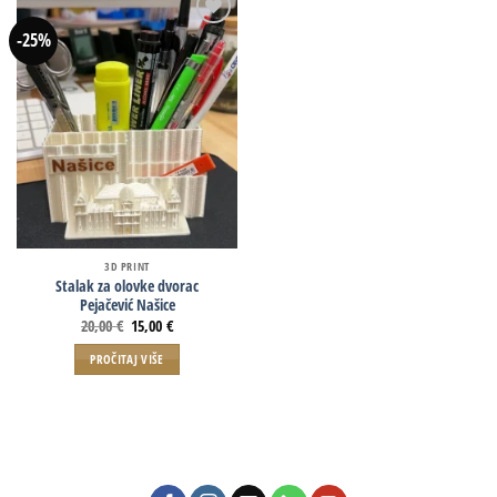
-25%
3D PRINT
Stalak za olovke dvorac
Pejačević Našice
20,00
€
15,00
€
PROČITAJ VIŠE