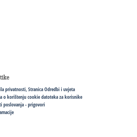
itike
ila privatnosti,
Stranica Odredbi i uvjeta
va o korištenju cookie datoteka za korisnike
ti poslovanja - prigovori
amacije