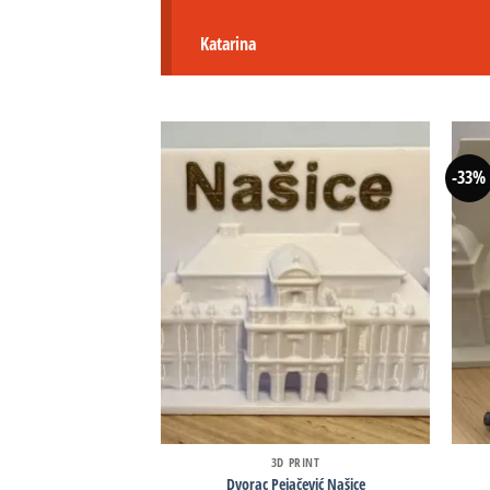
Katarina
-33%
3D PRINT
Dvorac Pejačević Našice