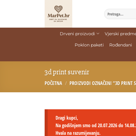
Drveni proizvodi
Vjerski predme
Poklon paketi
Rođendani
3d print suvenir
POČETNA
/
PROIZVODI OZNAČENI “3D PRINT 
Dragi kupci,
Na godišnjem smo od 20.07.2026 do 14.08.
Hvala na razumijevanju.