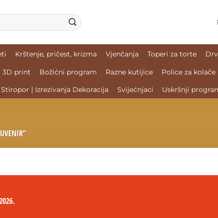
ti
Krštenje, pričest, krizma
Vjenčanja
Toperi za torte
Drv
3D print
Božićni program
Razne kutijice
Police za kolače
Stiropor | Izrezivanja Dekoracija
Svijećnjaci
Uskršnji progra
SUVENIR”
2026.