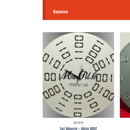
Katarina
SATOVI
Sat Binarni – 60cm MDF