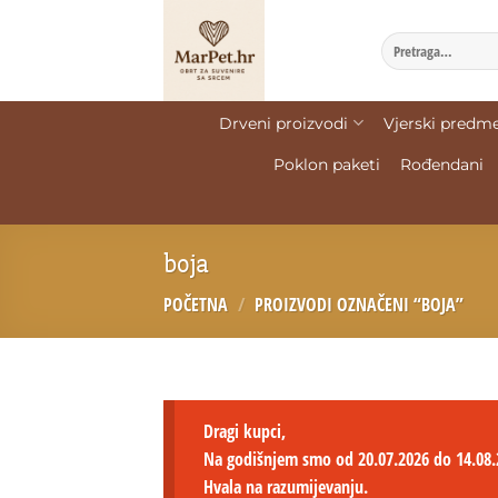
Drveni proizvodi
Vjerski predme
Poklon paketi
Rođendani
boja
POČETNA
/
PROIZVODI OZNAČENI “BOJA”
Dragi kupci,
Na godišnjem smo od 20.07.2026 do 14.08.
Hvala na razumijevanju.