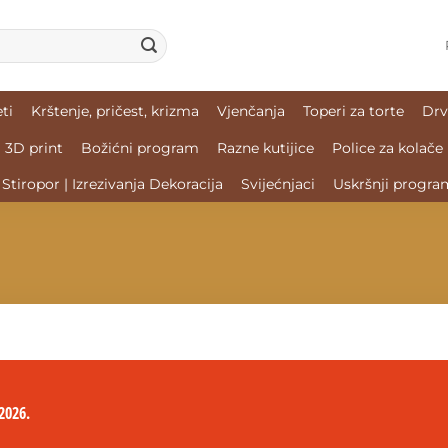
ti
Krštenje, pričest, krizma
Vjenčanja
Toperi za torte
Drv
3D print
Božićni program
Razne kutijice
Police za kolače
Stiropor | Izrezivanja Dekoracija
Svijećnjaci
Uskršnji progra
2026.