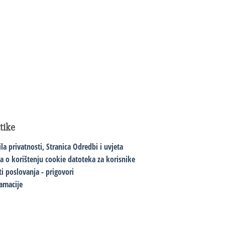
itike
ila privatnosti,
Stranica Odredbi i uvjeta
va o korištenju cookie datoteka za korisnike
ti poslovanja - prigovori
amacije