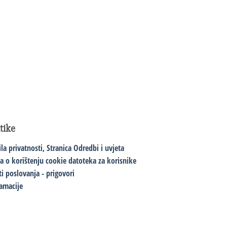
itike
ila privatnosti,
Stranica Odredbi i uvjeta
va o korištenju cookie datoteka za korisnike
ti poslovanja - prigovori
amacije