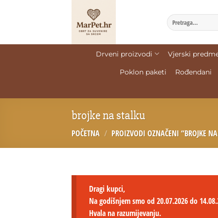
Drveni proizvodi
Vjerski predme
Poklon paketi
Rođendani
brojke na stalku
POČETNA
/
PROIZVODI OZNAČENI “BROJKE NA
Dragi kupci,
Na godišnjem smo od 20.07.2026 do 14.08.
Hvala na razumijevanju.