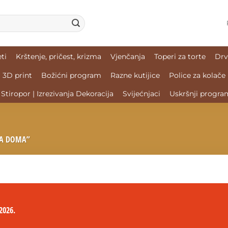
ti
Krštenje, pričest, krizma
Vjenčanja
Toperi za torte
Drv
3D print
Božićni program
Razne kutijice
Police za kolače
Stiropor | Izrezivanja Dekoracija
Svijećnjaci
Uskršnji progra
JA DOMA”
2026.