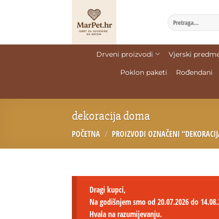
Drveni proizvodi
Vjerski predme
Poklon paketi
Rođendani
dekoracija doma
POČETNA
/
PROIZVODI OZNAČENI “DEKORACI
Dragi kupci,
Na godišnjem smo od 20.07.2026 do 14.08.
Hvala na razumijevanju.