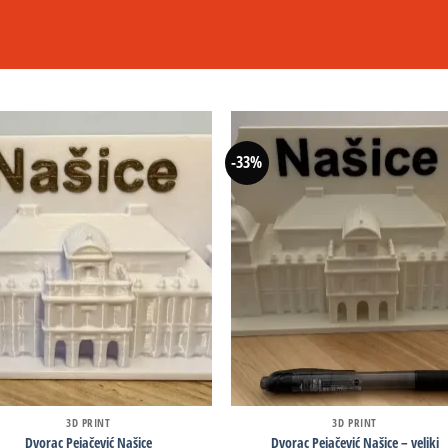
-33%
3D PRINT
3D PRINT
Dvorac Pejačević Našice
Dvorac Pejačević Našice – veliki