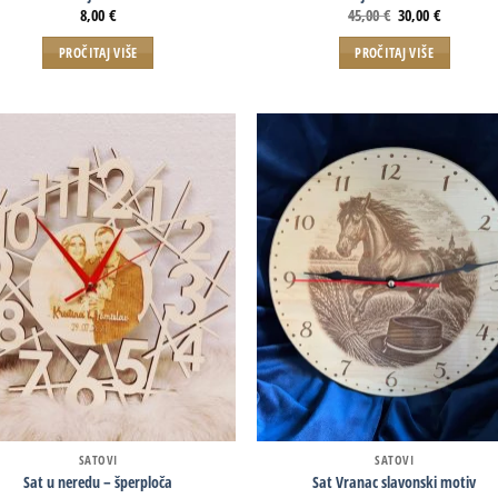
8,00
€
45,00
€
30,00
€
PROČITAJ VIŠE
PROČITAJ VIŠE
SATOVI
SATOVI
Sat u neredu – šperploča
Sat Vranac slavonski motiv