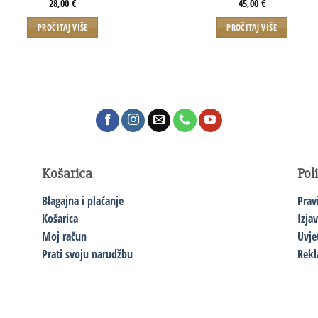
28,00
€
45,00
€
PROČITAJ VIŠE
PROČITAJ VIŠE
Košarica
Pol
Blagajna i plaćanje
Prav
Košarica
Izja
Moj račun
Uvje
Prati svoju narudžbu
Rekl