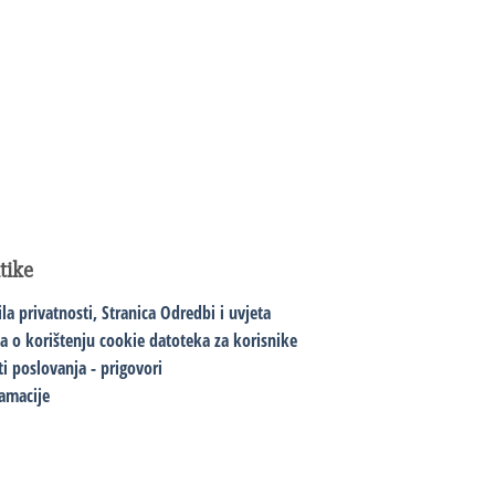
itike
ila privatnosti,
Stranica Odredbi i uvjeta
va o korištenju cookie datoteka za korisnike
ti poslovanja - prigovori
amacije