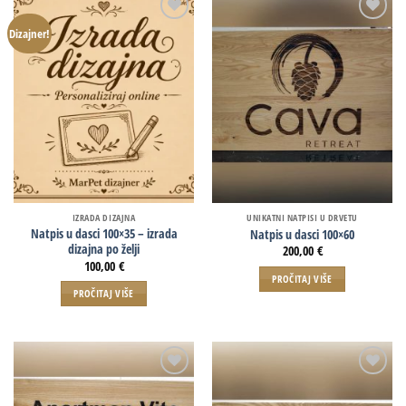
Dizajner!
IZRADA DIZAJNA
UNIKATNI NATPISI U DRVETU
Natpis u dasci 100×35 – izrada
Natpis u dasci 100×60
dizajna po želji
200,00
€
100,00
€
PROČITAJ VIŠE
PROČITAJ VIŠE