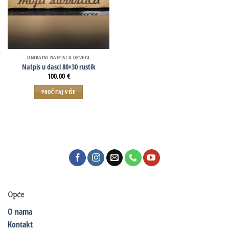
UNIKATNI NATPISI U DRVETU
Natpis u dasci 80×30 rustik
100,00
€
PROČITAJ VIŠE
Opće
O nama
Kontakt