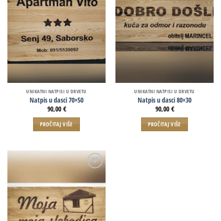
UNIKATNI NATPISI U DRVETU
UNIKATNI NATPISI U DRVETU
Natpis u dasci 70×50
Natpis u dasci 80×30
90,00
€
90,00
€
PROČITAJ VIŠE
PROČITAJ VIŠE