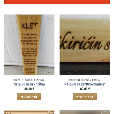
UNIKATNI NATPISI U DRVETU
UNIKATNI NATPISI U DRVETU
Natpis u dasci – 100cm
Natpis u dasci “Dvije masline”
80,00
€
80,00
€
PROČITAJ VIŠE
PROČITAJ VIŠE