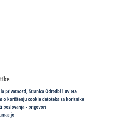
itike
ila privatnosti,
Stranica Odredbi i uvjeta
va o korištenju cookie datoteka za korisnike
ti poslovanja - prigovori
amacije