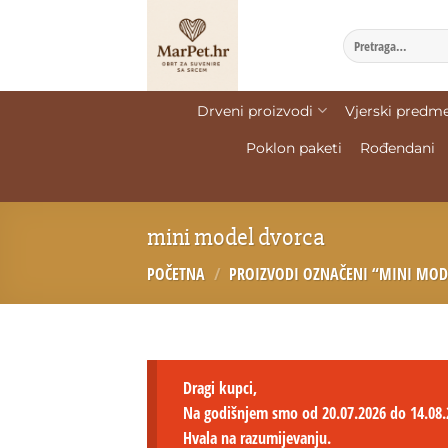
Drveni proizvodi
Vjerski predme
Poklon paketi
Rođendani
mini model dvorca
POČETNA
/
PROIZVODI OZNAČENI “MINI MOD
Dragi kupci,
Na godišnjem smo od 20.07.2026 do 14.08.
Hvala na razumijevanju.