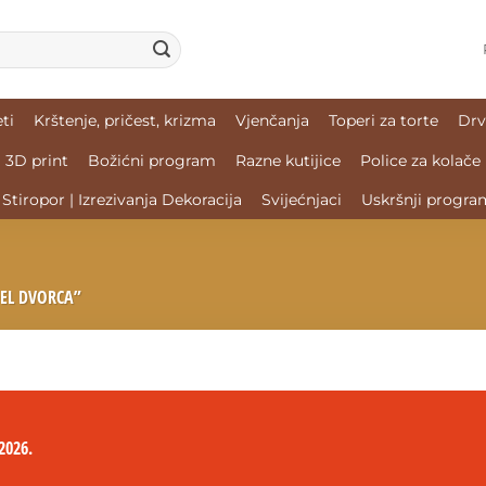
ti
Krštenje, pričest, krizma
Vjenčanja
Toperi za torte
Drv
3D print
Božićni program
Razne kutijice
Police za kolače
Stiropor | Izrezivanja Dekoracija
Svijećnjaci
Uskršnji progra
EL DVORCA”
2026.