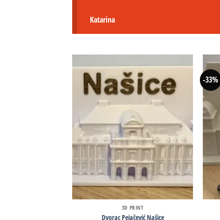
Katarina
-33%
3D PRINT
Dvorac Pejačević Našice