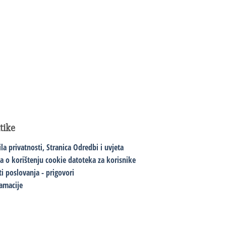
itike
ila privatnosti,
Stranica Odredbi i uvjeta
va o korištenju cookie datoteka za korisnike
ti poslovanja - prigovori
amacije