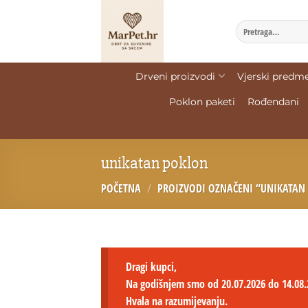
Drveni proizvodi
Vjerski predme
Poklon paketi
Rođendani
unikatan poklon
POČETNA
/
PROIZVODI OZNAČENI “UNIKATAN
Dragi kupci,
Na godišnjem smo od 20.07.2026 do 14.08.
Hvala na razumijevanju.