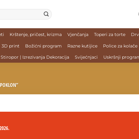
ti
Krštenje, pričest, krizma
Vjenčanja
Toperi za torte
Drv
3D print
Božićni program
Razne kutijice
Police za kolače
Stiropor | Izrezivanja Dekoracija
Svijećnjaci
Uskršnji progra
 POKLON”
2026.