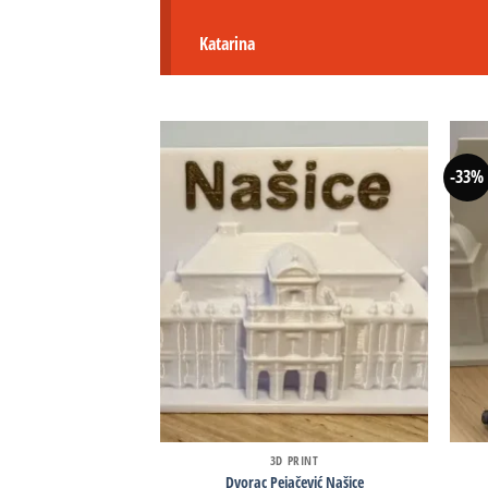
Katarina
-33%
3D PRINT
Dvorac Pejačević Našice