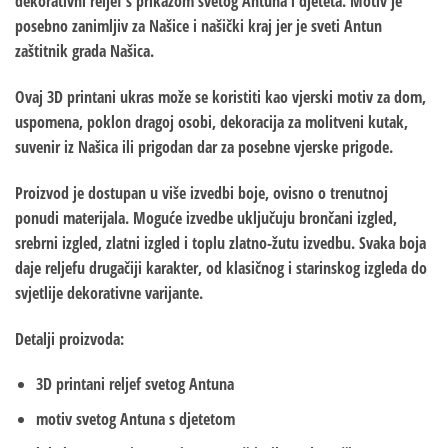
dekorativni reljef s prikazom svetog Antuna i djeteta. Motiv je
posebno zanimljiv za Našice i našički kraj jer je sveti Antun
zaštitnik grada Našica.
Ovaj 3D printani ukras može se koristiti kao vjerski motiv za dom,
uspomena, poklon dragoj osobi, dekoracija za molitveni kutak,
suvenir iz Našica ili prigodan dar za posebne vjerske prigode.
Proizvod je dostupan u više izvedbi boje, ovisno o trenutnoj
ponudi materijala. Moguće izvedbe uključuju brončani izgled,
srebrni izgled, zlatni izgled i toplu zlatno-žutu izvedbu. Svaka boja
daje reljefu drugačiji karakter, od klasičnog i starinskog izgleda do
svjetlije dekorativne varijante.
Detalji proizvoda:
3D printani reljef svetog Antuna
motiv svetog Antuna s djetetom