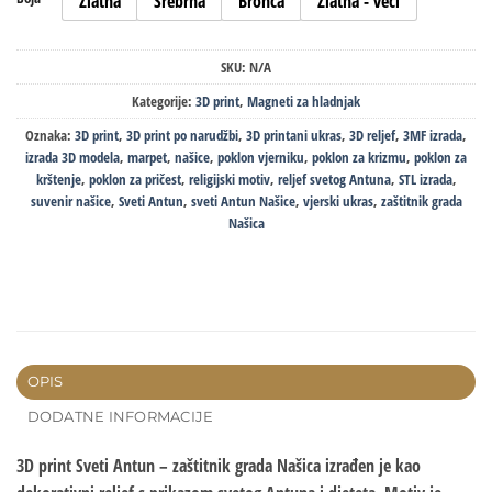
Zlatna
Srebrna
Bronca
Zlatna - veći
SKU:
N/A
Kategorije:
3D print
,
Magneti za hladnjak
Oznaka:
3D print
,
3D print po narudžbi
,
3D printani ukras
,
3D reljef
,
3MF izrada
,
izrada 3D modela
,
marpet
,
našice
,
poklon vjerniku
,
poklon za krizmu
,
poklon za
krštenje
,
poklon za pričest
,
religijski motiv
,
reljef svetog Antuna
,
STL izrada
,
suvenir našice
,
Sveti Antun
,
sveti Antun Našice
,
vjerski ukras
,
zaštitnik grada
Našica
OPIS
DODATNE INFORMACIJE
3D print Sveti Antun – zaštitnik grada Našica izrađen je kao