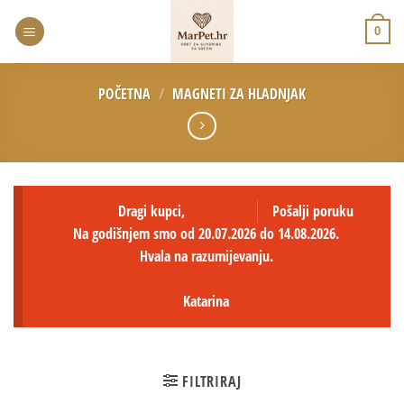
0
POČETNA
/
MAGNETI ZA HLADNJAK
Dragi kupci,
Pošalji poruku
Na godišnjem smo od 20.07.2026 do 14.08.2026.
Hvala na razumijevanju.
Katarina
FILTRIRAJ