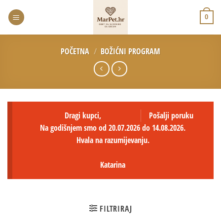
0
POČETNA
/
BOŽIĆNI PROGRAM
Dragi kupci,
Pošalji poruku
Na godišnjem smo od 20.07.2026 do 14.08.2026.
Hvala na razumijevanju.
Katarina
FILTRIRAJ