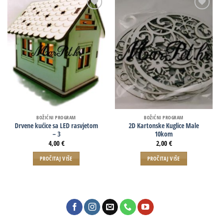
BOŽIĆNI PROGRAM
BOŽIĆNI PROGRAM
Drvene kućice sa LED rasvjetom
2D Kartonske Kuglice Male
– 3
10kom
4,00
€
2,00
€
PROČITAJ VIŠE
PROČITAJ VIŠE