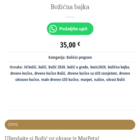
Božićna bajka
Pošaljite upit
35,00
€
Kategorija:
Božićni program
Oznaka:
3d božić
,
božić
,
Božić 2020
,
božić u gradu
,
bozic2020
,
božićna bajka
,
drvene kućice
,
drvene kućice Božić
,
drvene kućice sa LED rasvjetom
,
drvene
ukrasne kućice
,
male drvene LED kućice
,
marpet
,
našice
,
ukrasi Božić
OPIS
Uljepšajte si Božić uz ukrase iz MarPeta!