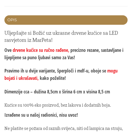
OPIS
Uljepšajte si Božić uz ukrasne drvene kućice sa LED
rasvjetom iz MarPeta!
Ove
drvene kućice su ručno rađene,
precizno rezane, sastavljane i
lijepljene sa puno ljubavi samo za Vas!
Pravimo ih u dvije varijante, šperploči i mdf-u, oboje se
mogu
bojati i ukrašavati,
kako poželite!
Dimenzije
cca – dužina 8,5cm x širina 6 cm x visina 8,5 cm
Kućice su 100% eko proizvod, bez lakova i dodatnih boja.
Izrađene su u našoj radionici, nisu uvoz!
Ne plašite se požara od raznih svijeća, niti od lampica na struju,