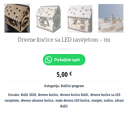
Drvene kućice sa LED rasvjetom – 1m
Pošaljite upit
5,00
€
Kategorija:
Božićni program
Oznaka:
Božić 2020
,
drvene kućice
,
drvene kućice Božić
,
drvene kućice sa LED
rasvjetom
,
drvene ukrasne kućice
,
male drvene LED kućice
,
marpet
,
našice
,
ukrasi
Božić