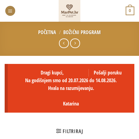
0
POČETNA
/
BOŽIĆNI PROGRAM
Dragi kupci,
Pošalji poruku
Na godišnjem smo od 20.07.2026 do 14.08.2026.
Hvala na razumijevanju.
Katarina
FILTRIRAJ