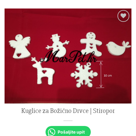
Kuglice za Božićno Drvce | Stiropor
Pošaljite upit