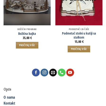
BOŽIĆNI PROGRAM
PODMETAČI ZA ČAŠE
Podmetač stolni u kutiji sa
Božićna bajka
stalkom
35,00
€
15,00
€
PROČITAJ VIŠE
PROČITAJ VIŠE
Opće
O nama
Kontakt