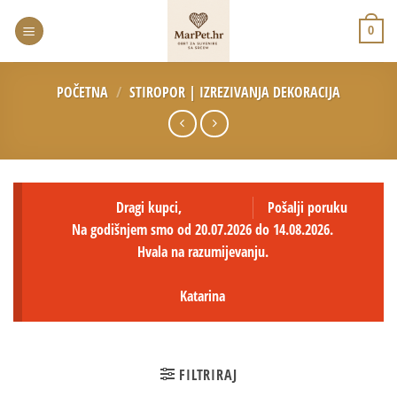
0
POČETNA
/
STIROPOR | IZREZIVANJA DEKORACIJA
Dragi kupci,
Pošalji poruku
Na godišnjem smo od 20.07.2026 do 14.08.2026.
Hvala na razumijevanju.
Katarina
FILTRIRAJ