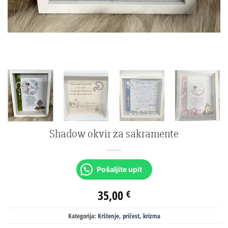
Shadow okvir za sakramente
Pošaljite upit
35,00
€
Kategorija:
Krštenje, pričest, krizma