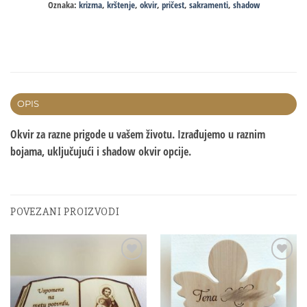
Oznaka:
krizma
,
krštenje
,
okvir
,
pričest
,
sakramenti
,
shadow
OPIS
Okvir za razne prigode u vašem životu. Izrađujemo u raznim
bojama, uključujući i shadow okvir opcije.
POVEZANI PROIZVODI