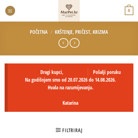
0
POČETNA
/
KRŠTENJE, PRIČEST, KRIZMA
Dragi kupci,
Pošalji poruku
Na godišnjem smo od 20.07.2026 do 14.08.2026.
Hvala na razumijevanju.
Katarina
FILTRIRAJ