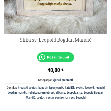
Slika sv. Leopold Bogdan Mandić
Pošaljite upit
40,00
€
Kategorija:
Vjerski predmeti
Oznaka:
hrvatski svetac
,
kapucin ispovjednik
,
katolički svetci
,
leopold
,
leopold
bogdan mandic
,
religiozna umjetnost
,
slika sv. Leopolda
,
sv. Leopold Bogdan
Mandić
,
svetac
,
svetac pomirenja
,
sveti Leopold