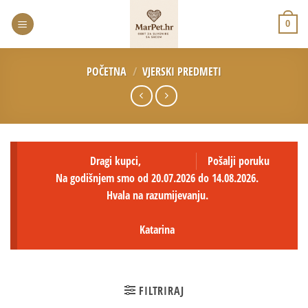
0
POČETNA
/
VJERSKI PREDMETI
Dragi kupci,
Pošalji poruku
Na godišnjem smo od 20.07.2026 do 14.08.2026.
Hvala na razumijevanju.
Katarina
FILTRIRAJ