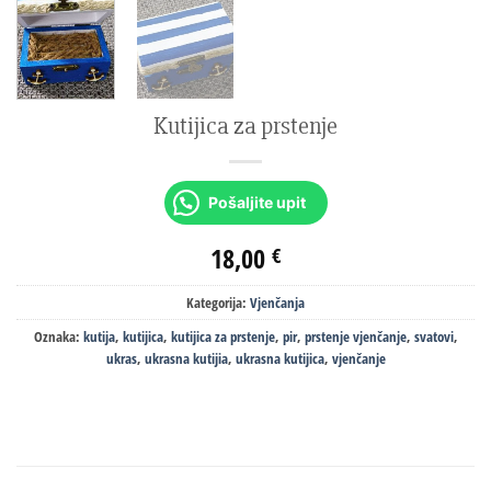
Kutijica za prstenje
Pošaljite upit
18,00
€
Kategorija:
Vjenčanja
Oznaka:
kutija
,
kutijica
,
kutijica za prstenje
,
pir
,
prstenje vjenčanje
,
svatovi
,
ukras
,
ukrasna kutijia
,
ukrasna kutijica
,
vjenčanje