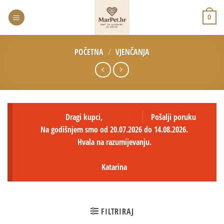
0
POČETNA
/
VJENČANJA
Dragi kupci,
Pošalji poruku
Na godišnjem smo od 20.07.2026 do 14.08.2026.
Hvala na razumijevanju.
Katarina
FILTRIRAJ