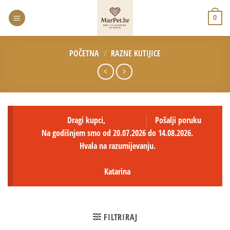
0
POČETNA
/
RAZNE KUTIJICE
Dragi kupci,
Pošalji poruku
Na godišnjem smo od 20.07.2026 do 14.08.2026.
Hvala na razumijevanju.
Katarina
FILTRIRAJ