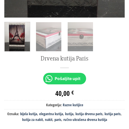
Drvena kutija Paris
Pošaljite upit
40,00
€
Kategorija:
Razne kutijice
Oznaka:
bijela kutija
,
elegantna kutija
,
kutija
,
kutija drvena paris
,
kutija paris
,
kutija za nakit
,
nakit
,
paris
,
ručno ukrašena drvena kutiija