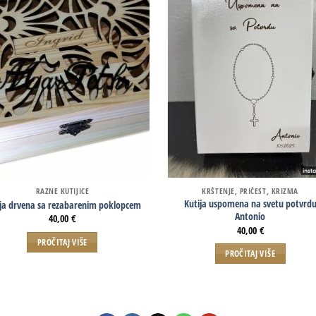
RAZNE KUTIJICE
KRŠTENJE, PRIČEST, KRIZMA
Kutija uspomena na svetu potvrd
ija drvena sa rezabarenim poklopcem
Antonio
40,00
€
40,00
€
PROČITAJ VIŠE
PROČITAJ VIŠE