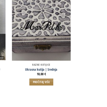
RAZNE KUTIJICE
RAZNE KU
u
Ukrasna kutija | Srednja
Personalizirana dr
10,00
€
40,0
PROČITAJ VIŠE
PROČITAJ