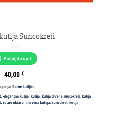
kutija Suncokreti
Pošaljite upit
40,00
€
egorija:
Razne kutijice
t
,
elegantna kutija
,
kutija
,
kutija drvena suncokreti
,
kutija
t
,
ručno ukrašena drvena kutiija
,
suncokreti kutija