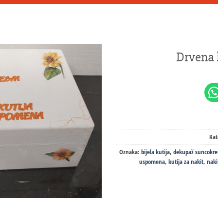
Drvena 
Kat
Oznaka:
bijela kutija
,
dekupaž suncokre
uspomena
,
kutija za nakit
,
naki