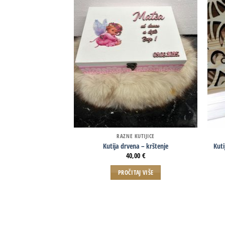
RAZNE KUTIJICE
Kutija drvena – krštenje
Kut
40,00
€
PROČITAJ VIŠE