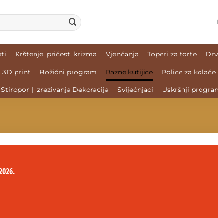
ti
Krštenje, pričest, krizma
Vjenčanja
Toperi za torte
Drv
3D print
Božićni program
Razne kutijice
Police za kolače
Stiropor | Izrezivanja Dekoracija
Svijećnjaci
Uskršnji progra
2026.