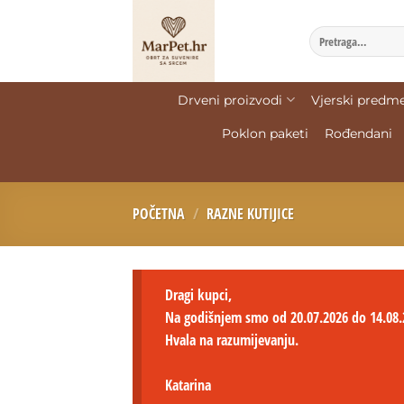
Drveni proizvodi
Vjerski predme
Poklon paketi
Rođendani
POČETNA
/
RAZNE KUTIJICE
Dragi kupci,
Na godišnjem smo od 20.07.2026 do 14.08.
Hvala na razumijevanju.
Katarina