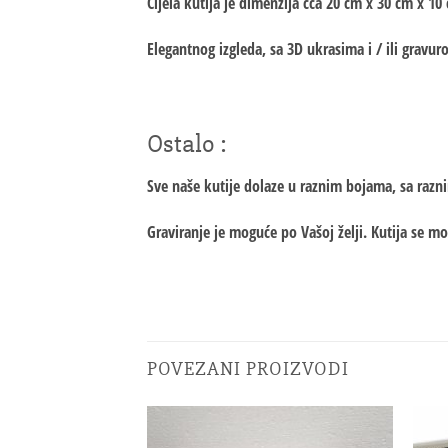
Cijela kutija je dimenzija cca 20 cm x 30 cm x 10
Elegantnog izgleda, sa 3D ukrasima i / ili grav
Ostalo :
Sve naše kutije dolaze u raznim bojama, sa razn
Graviranje je moguće po Vašoj želji. Kutija se mo
POVEZANI PROIZVODI