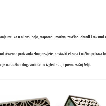
je razlike u nijansi boje, rasporedu motiva, završnoj obradi i teksturi d
od stvarnog proizvoda zbog rasvjete, postavki ekrana i načina prikaza bo
prije narudžbe i dogovorit ćemo izgled kutije prema vašoj želji.