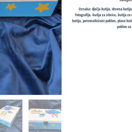
Oznaka:
dječja kutija
,
drvena kutija
fotografije
,
kutija za sitnice
,
kutija z
kutija
,
personalizirani poklon
,
plava kut
poklon za