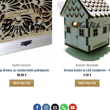
RAZNE KUTIJICE
BOŽIĆNI PROGRAM
ija drvena sa rezabarenim poklopcem
Drvene kućice sa LED rasvjetom – 
40,00
€
3,50
€
PROČITAJ VIŠE
PROČITAJ VIŠE