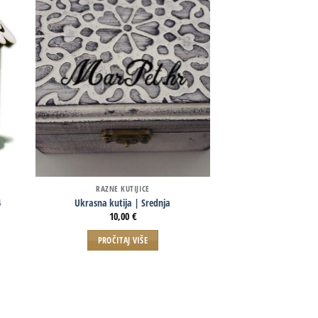
RAZNE KUTIJICE
BOŽIĆNI 
4
Ukrasna kutija | Srednja
Drvene kućice sa L
10,00
€
4,0
PROČITAJ VIŠE
PROČITAJ