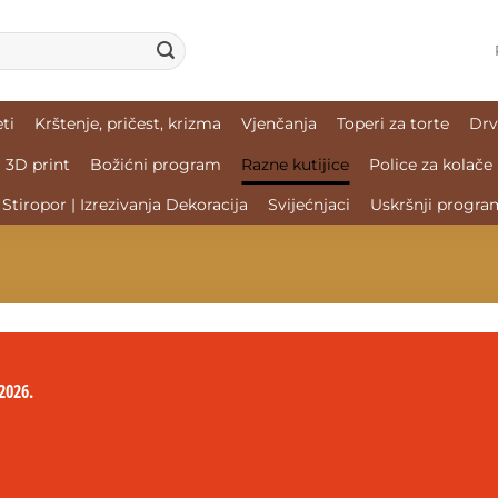
ti
Krštenje, pričest, krizma
Vjenčanja
Toperi za torte
Drv
3D print
Božićni program
Razne kutijice
Police za kolače
Stiropor | Izrezivanja Dekoracija
Svijećnjaci
Uskršnji progra
2026.