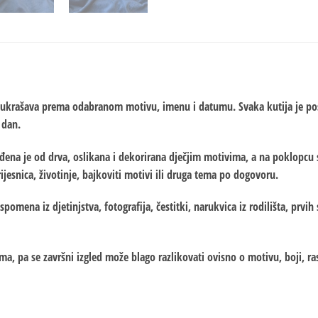
 i ukrašava prema odabranom motivu, imenu i datumu. Svaka kutija je pos
 dan.
zrađena je od drva, oslikana i dekorirana dječjim motivima, a na poklopcu
ijesnica, životinje, bajkoviti motivi ili druga tema po dogovoru.
omena iz djetinjstva, fotografija, čestitki, narukvica iz rodilišta, prvih
ma, pa se završni izgled može blago razlikovati ovisno o motivu, boji, r