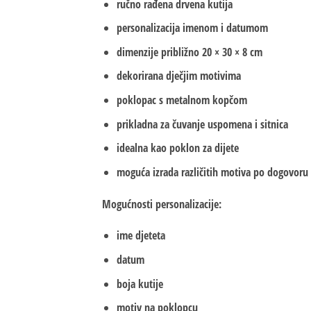
ručno rađena drvena kutija
personalizacija imenom i datumom
dimenzije približno 20 × 30 × 8 cm
dekorirana dječjim motivima
poklopac s metalnom kopčom
prikladna za čuvanje uspomena i sitnica
idealna kao poklon za dijete
moguća izrada različitih motiva po dogovoru
Mogućnosti personalizacije:
ime djeteta
datum
boja kutije
motiv na poklopcu