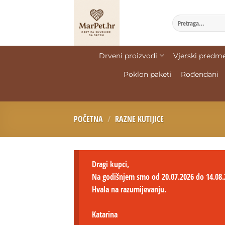
Drveni proizvodi
Vjerski predme
Poklon paketi
Rođendani
POČETNA
/
RAZNE KUTIJICE
Dragi kupci,
Na godišnjem smo od 20.07.2026 do 14.08.
Hvala na razumijevanju.
Katarina