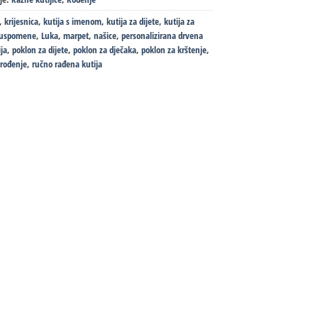
,
krijesnica
,
kutija s imenom
,
kutija za dijete
,
kutija za
a uspomene
,
Luka
,
marpet
,
našice
,
personalizirana drvena
ija
,
poklon za dijete
,
poklon za dječaka
,
poklon za krštenje
,
 rođenje
,
ručno rađena kutija