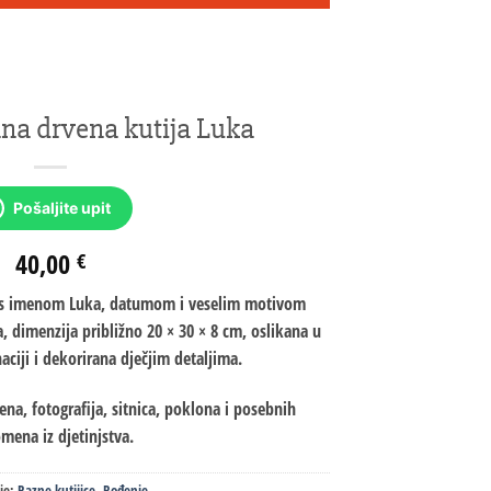
ana drvena kutija Luka
Pošaljite upit
40,00
€
a s imenom Luka, datumom i veselim motivom
a, dimenzija približno 20 × 30 × 8 cm, oslikana u
aciji i dekorirana dječjim detaljima.
na, fotografija, sitnica, poklona i posebnih
mena iz djetinjstva.
je:
Razne kutijice
,
Rođenje