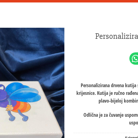
Personalizir
Personalizirana drvena kutij
krijesnice. Kutija je ručno rađen
plavo-bijeloj kombin
Odlična je za čuvanje uspome
uspo
Kategori