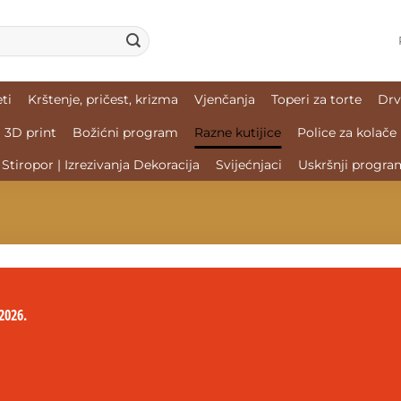
ti
Krštenje, pričest, krizma
Vjenčanja
Toperi za torte
Drv
3D print
Božićni program
Razne kutijice
Police za kolače
Stiropor | Izrezivanja Dekoracija
Svijećnjaci
Uskršnji progra
2026.