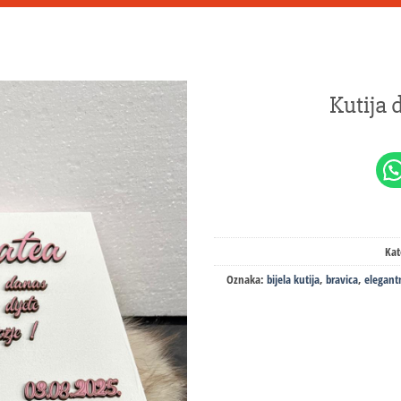
Kutija 
Kat
Oznaka:
bijela kutija
,
bravica
,
elegant