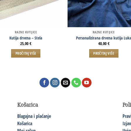
RAZNE KUTIJICE
RAZNE KUTIJICE
Kutija drvena – Stela
Personalizirana drvena kutija Luk
25,00
€
40,00
€
PROČITAJ VIŠE
PROČITAJ VIŠE
Košarica
Pol
Blagajna i plaćanje
Prav
Košarica
Izja
Moj račun
Uvje