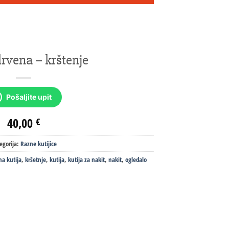
drvena – krštenje
Pošaljite upit
40,00
€
egorija:
Razne kutijice
na kutija
,
kršetnje
,
kutija
,
kutija za nakit
,
nakit
,
ogledalo