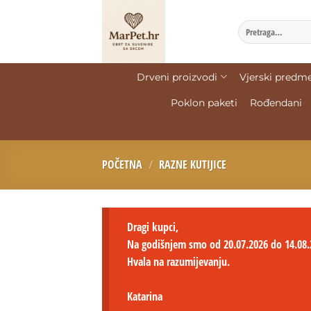
Drveni proizvodi
Vjerski predme
Poklon paketi
Rođendani
POČETNA
/
RAZNE KUTIJICE
Dragi kupci,
Na godišnjem smo od 20.07.2026 do 14.08.
Hvala na razumijevanju.
Katarina