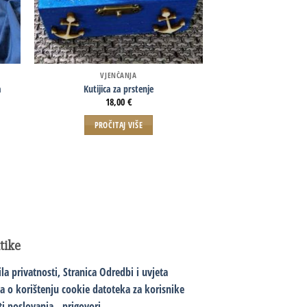
VJENČANJA
PRIGODNE 
a
Kutijica za prstenje
Stolni organizator
18,00
€
20,0
PROČITAJ VIŠE
PROČITAJ
itike
ila privatnosti,
Stranica Odredbi i uvjeta
va o korištenju cookie datoteka za korisnike
ti poslovanja - prigovori