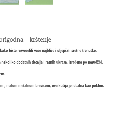
prigodna – krštenje
ako biste razveselili vaše najbliže i uljepšali sretne trenutke.
a nekoliko dodatnih detalja i raznih ukrasa, izrađena po narudžbi.
 cm.
urom , malom metalnom bravicom, ova kutija je idealna kao poklon.