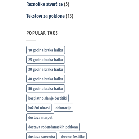
Raznolike stvarčice
(5)
Tekstovi za poklone
(13)
POPULAR TAGS
10 godina braka haiku
25 godina braka haiku
30 godina braka haiku
40 godina braka haiku
50 godina braka haiku
besplatno slanje čestitiki
božićni ukrasi
dekoracije
dostava marpet
dostava rođendanaskih poklona
dostava suvenira
drvene čestitke