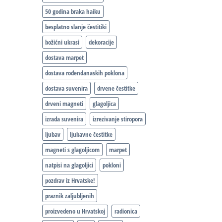
50 godina braka haiku
besplatno slanje čestitiki
božićni ukrasi
dekoracije
dostava marpet
dostava rođendanaskih poklona
dostava suvenira
drvene čestitke
drveni magneti
glagoljica
izrada suvenira
izrezivanje stiropora
ljubav
ljubavne čestitke
magneti s glagoljicom
marpet
natpisi na glagoljici
pokloni
pozdrav iz Hrvatske!
praznik zaljubljenih
proizvedeno u Hrvatskoj
radionica