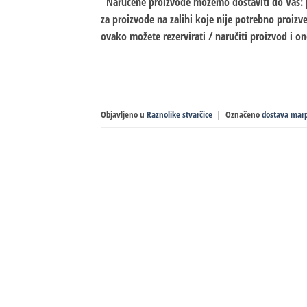
Naručene proizvode možemo dostaviti do Vas: p
za proizvode na zalihi koje nije potrebno proiz
ovako možete rezervirati / naručiti proizvod i o
Objavljeno u
Raznolike stvarčice
|
Označeno
dostava mar