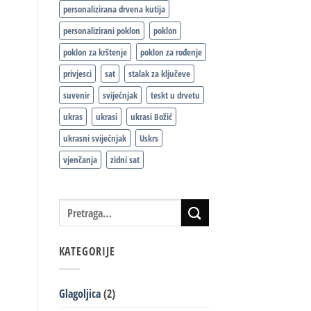
personalizirana drvena kutija
personalizirani poklon
poklon
poklon za krštenje
poklon za rođenje
privjesci
sat
stalak za ključeve
suvenir
svijećnjak
teskt u drvetu
ukras
ukrasi
ukrasi Božić
ukrasni svijećnjak
Uskrs
vjenčanja
zidni sat
KATEGORIJE
Glagoljica
(2)