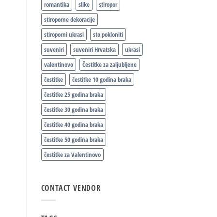
romantika
slike
stiropor
stiroporne dekoracije
stiroporni ukrasi
sto pokloniti
suveniri
suveniri Hrvatska
ukrasi
valentinovo
Čestitke za zaljubljene
čestitke
čestitke 10 godina braka
čestitke 25 godina braka
čestitke 30 godina braka
čestitke 40 godina braka
čestitke 50 godina braka
čestitke za Valentinovo
CONTACT VENDOR