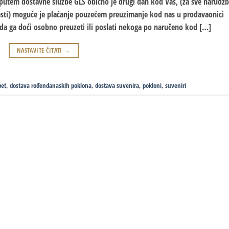
utem dostavne službe GLS obično je drugi dan kod Vas, (za sve narudž
vesti) moguće je plaćanje pouzećem preuzimanje kod nas u prodavaonici
nda ga doći osobno preuzeti ili poslati nekoga po naručeno kod […]
NASTAVITE ČITATI
→
pet
,
dostava rođendanaskih poklona
,
dostava suvenira
,
pokloni
,
suveniri