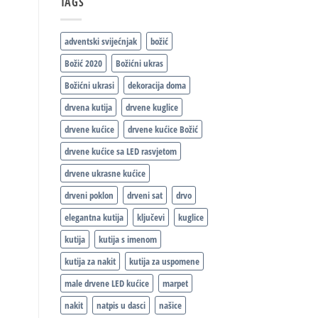
TAGS
adventski svijećnjak
božić
Božić 2020
Božićni ukras
Božićni ukrasi
dekoracija doma
drvena kutija
drvene kuglice
drvene kućice
drvene kućice Božić
drvene kućice sa LED rasvjetom
drvene ukrasne kućice
drveni poklon
drveni sat
drvo
elegantna kutija
ključevi
kuglice
kutija
kutija s imenom
kutija za nakit
kutija za uspomene
male drvene LED kućice
marpet
nakit
natpis u dasci
našice