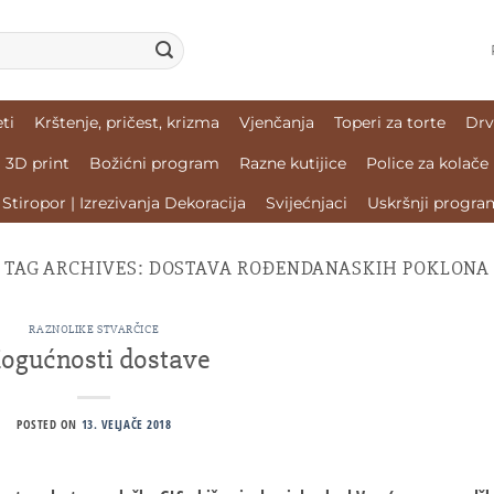
ti
Krštenje, pričest, krizma
Vjenčanja
Toperi za torte
Drv
3D print
Božićni program
Razne kutijice
Police za kolače
Stiropor | Izrezivanja Dekoracija
Svijećnjaci
Uskršnji progra
TAG ARCHIVES:
DOSTAVA ROĐENDANASKIH POKLONA
RAZNOLIKE STVARČICE
ogućnosti dostave
POSTED ON
13. VELJAČE 2018