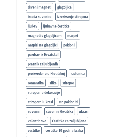
drveni magneti
glagoljica
izrada suvenira
izrezivanje stiropora
ljubav
ljubavne čestitke
magneti s glagoljicom
marpet
natpisi na glagoljici
pokloni
pozdrav iz Hrvatske!
praznik zaljubljenih
proizvedeno u Hrvatskoj
radionica
romantika
slike
stiropor
stiroporne dekoracije
stiroporni ukrasi
sto pokloniti
suveniri
suveniri Hrvatska
ukrasi
valentinovo
Čestitke za zaljubljene
čestitke
čestitke 10 godina braka